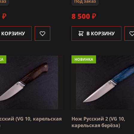
каз
Под заказ
 ₽
8 500 ₽
 КОРЗИНУ
В КОРЗИНУ
КА
НОВИНКА
сский (VG 10, карельская
Нож Русский 2 (VG 10,
)
карельская берёза)