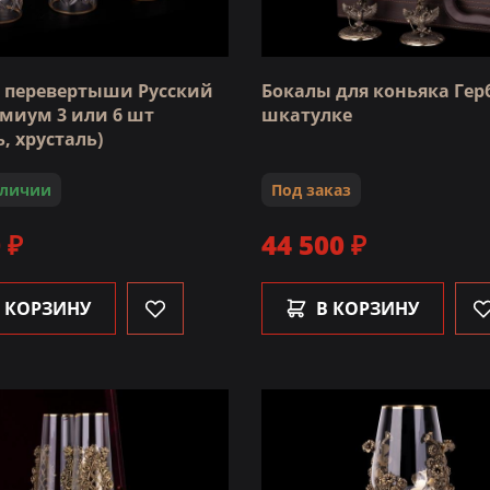
 перевертыши Русский
Бокалы для коньяка Герб
емиум 3 или 6 шт
шкатулке
, хрусталь)
аличии
Под заказ
 ₽
44 500 ₽
 КОРЗИНУ
В КОРЗИНУ