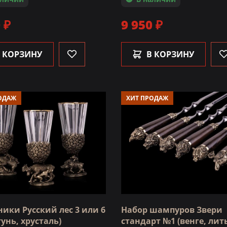
 ₽
9 950 ₽
 КОРЗИНУ
В КОРЗИНУ
ОДАЖ
ХИТ ПРОДАЖ
ики Русский лес 3 или 6
Набор шампуров Звери
унь, хрусталь)
стандарт №1 (венге, лит