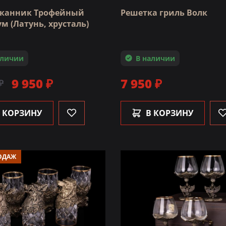
аканник Трофейный
Решетка гриль Волк
м (Латунь, хрусталь)
аличии
В наличии
9 950 ₽
7 950 ₽
₽
 КОРЗИНУ
В КОРЗИНУ
ОДАЖ