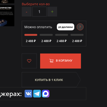
Выберите кол-во
-
+
Можно оплатить
?
2 488 ₽
2 488 ₽
2 488 ₽
2 488 ₽
В КОРЗИНУ
КУПИТЬ В 1 КЛИК
джерах: