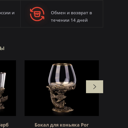
оссии и
Обмен и возврат в
течении 14 дней
ры
Герб
Бокал для коньяка Рог
Бокал