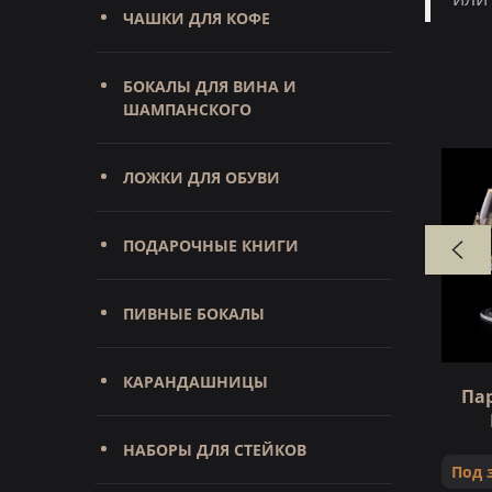
ЧАШКИ ДЛЯ КОФЕ
БОКАЛЫ ДЛЯ ВИНА И
ШАМПАНСКОГО
ЛОЖКИ ДЛЯ ОБУВИ
ПОДАРОЧНЫЕ КНИГИ
ПИВНЫЕ БОКАЛЫ
КАРАНДАШНИЦЫ
ьяка
Подарочный набор Корона (2
Пар
4 шт в
лафитника, бокал для
коньяка)
НАБОРЫ ДЛЯ СТЕЙКОВ
Под 