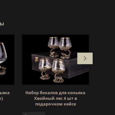
ры
Бока
ньяка
Набор бокалов для коньяка
изоби
к)
Хвойный лес 4 шт в
подарочном кейсе
Под зак