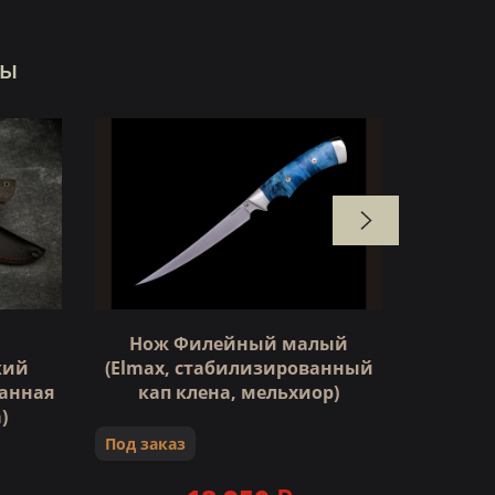
ры
НОВИНКА
Нож Филейный малый
Но
кий
(Elmax, стабилизированный
ст
анная
кап клена, мельхиор)
ка
)
Под заказ
Под зак