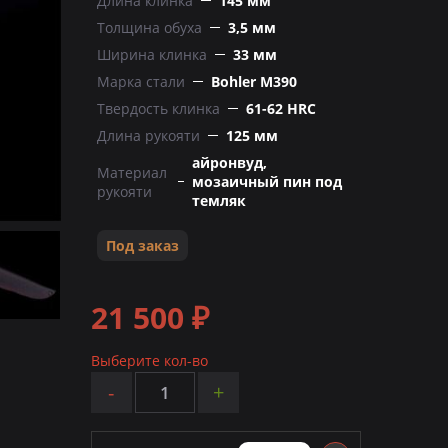
Длина клинка
145 мм
Толщина обуха
3,5 мм
Ширина клинка
33 мм
Марка стали
Bohler M390
Твердость клинка
61-62 HRC
Длина рукояти
125 мм
айронвуд,
Материал
мозаичный пин под
рукояти
темляк
Под заказ
21 500 ₽
Выберите кол-во
-
+