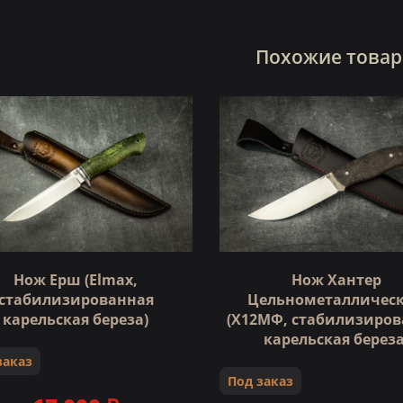
Похожие това
Нож Ерш (Elmax,
Нож Хантер
стабилизированная
Цельнометалличес
карельская береза)
(Х12МФ, стабилизиров
карельская береза
заказ
Под заказ