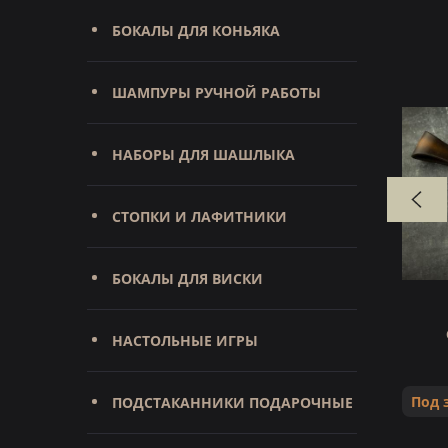
БОКАЛЫ ДЛЯ КОНЬЯКА
ШАМПУРЫ РУЧНОЙ РАБОТЫ
НАБОРЫ ДЛЯ ШАШЛЫКА
СТОПКИ И ЛАФИТНИКИ
БОКАЛЫ ДЛЯ ВИСКИ
S390,
Нож Барс (М390, спуски от
нная
обуха, стабилизированная
НАСТОЛЬНЫЕ ИГРЫ
ёза)
карельская берёза)
Под заказ
Под 
ПОДСТАКАННИКИ ПОДАРОЧНЫЕ