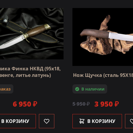
лика Финка НКВД (95х18,
Нож Щучка (сталь 95Х18
венге, литье латунь)
В наличии
заказ
3 950 ₽
6 950 ₽
5 950 ₽
В КОРЗИНУ
В КОРЗИНУ