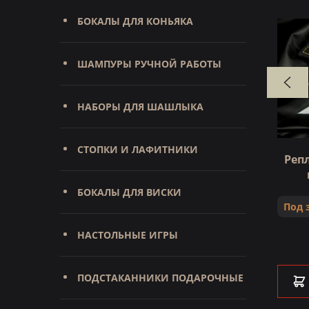
БОКАЛЫ ДЛЯ КОНЬЯКА
ШАМПУРЫ РУЧНОЙ РАБОТЫ
НАБОРЫ ДЛЯ ШАШЛЫКА
СТОПКИ И ЛАФИТНИКИ
Нож Филейный большой
Реп
х18, орех)
(95х18, береста, черный граб)
БОКАЛЫ ДЛЯ ВИСКИ
Под заказ
Под 
НАСТОЛЬНЫЕ ИГРЫ
6 950 ₽
ПОДСТАКАННИКИ ПОДАРОЧНЫЕ
В КОРЗИНУ