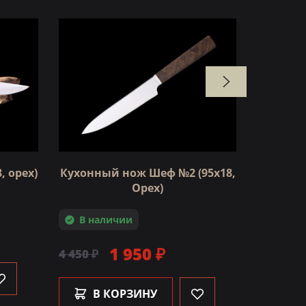
ХИТ ПРО
Финка 
, орех)
Кухонный нож Шеф №2 (95х18,
гр
Орех)
Под зак
В наличии
1 950 ₽
4 450 ₽
В 
В КОРЗИНУ