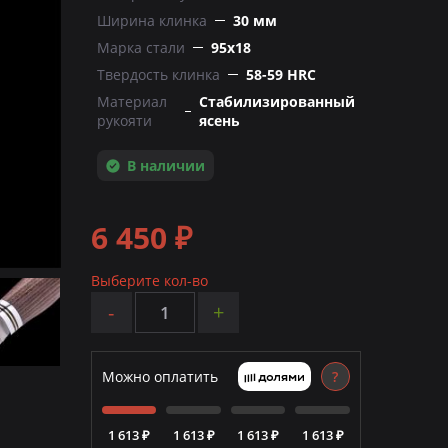
Ширина клинка
30 мм
Марка стали
95х18
Твердость клинка
58-59 HRC
Материал
Стабилизированный
рукояти
ясень
В наличии
6 450 ₽
Выберите кол-во
-
+
Можно оплатить
?
1 613 ₽
1 613 ₽
1 613 ₽
1 613 ₽