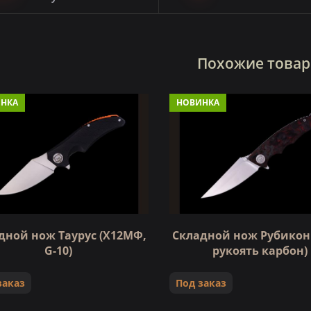
Похожие това
НКА
НОВИНКА
дной нож Таурус (Х12МФ,
Складной нож Рубикон 
G-10)
рукоять карбон)
заказ
Под заказ