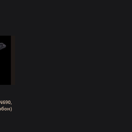
N690,
рбон)