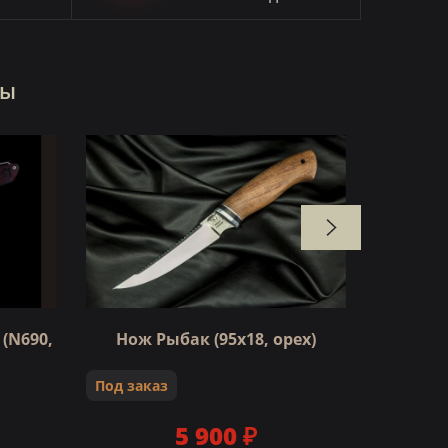
ры
НОВИНКА
(N690,
Нож Рыбак (95х18, орех)
Нож 
Под заказ
Под зак
5 900 ₽