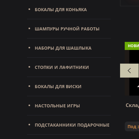
БОКАЛЫ ДЛЯ КОНЬЯКА
ШАМПУРЫ РУЧНОЙ РАБОТЫ
НОВИ
НАБОРЫ ДЛЯ ШАШЛЫКА
СТОПКИ И ЛАФИТНИКИ
БОКАЛЫ ДЛЯ ВИСКИ
12МФ,
Нож Тайга (M390, больстер
Скла
НАСТОЛЬНЫЕ ИГРЫ
мельхиор, черный граб)
нная
ПОДСТАКАННИКИ ПОДАРОЧНЫЕ
ёза,
Под заказ
Под 
 темляк)