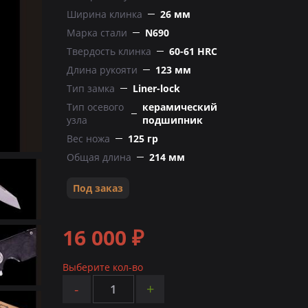
Ширина клинка
26 мм
Марка стали
N690
Твердость клинка
60-61 HRC
Длина рукояти
123 мм
Тип замка
Liner-lock
Тип осевого
керамический
узла
подшипник
Вес ножа
125 гр
Общая длина
214 мм
Под заказ
16 000 ₽
Выберите кол-во
-
+