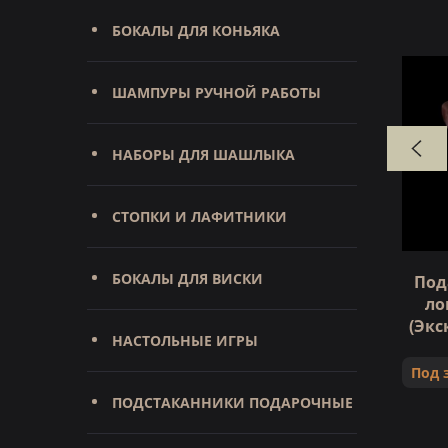
БОКАЛЫ ДЛЯ КОНЬЯКА
ШАМПУРЫ РУЧНОЙ РАБОТЫ
НАБОРЫ ДЛЯ ШАШЛЫКА
СТОПКИ И ЛАФИТНИКИ
БОКАЛЫ ДЛЯ ВИСКИ
ударства
Подарочная книга Просто о
Под
лучших винах (Эксклюзивное
ло
оформление)
(Эк
НАСТОЛЬНЫЕ ИГРЫ
Под заказ
Под 
ПОДСТАКАННИКИ ПОДАРОЧНЫЕ
24 950 ₽