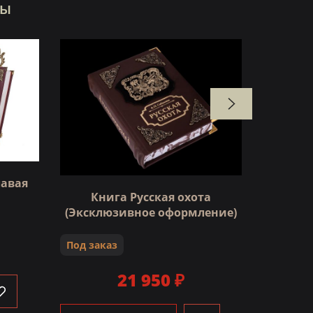
ры
лавая
Книга Русская охота
К
(Эксклюзивное оформление)
Под зак
Под заказ
21 950 ₽
В 