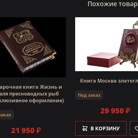
Похожие това
Книга Москва златог
арочная книга Жизнь и
вля пресноводных рыб
Под заказ
склюзивное оформление)
29 950 ₽
заказ
21 950 ₽
В КОРЗИНУ