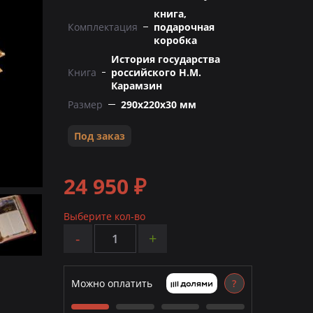
книга,
Комплектация
подарочная
коробка
История государства
Книга
российского Н.М.
Карамзин
Размер
290х220х30 мм
Под заказ
24 950 ₽
Выберите кол-во
-
+
Можно оплатить
?