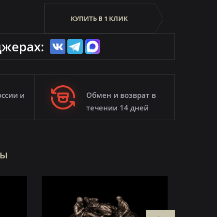
КУПИТЬ В 1 КЛИК
джерах:
оссии и
Обмен и возврат в
течении 14 дней
ры