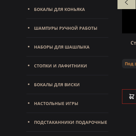
БОКАЛЫ ДЛЯ КОНЬЯКА
ШАМПУРЫ РУЧНОЙ РАБОТЫ
орог
Статуэтка Бык премиум
Ст
НАБОРЫ ДЛЯ ШАШЛЫКА
Под заказ
Под 
СТОПКИ И ЛАФИТНИКИ
₽
99 000 ₽
БОКАЛЫ ДЛЯ ВИСКИ
В КОРЗИНУ
НАСТОЛЬНЫЕ ИГРЫ
ПОДСТАКАННИКИ ПОДАРОЧНЫЕ