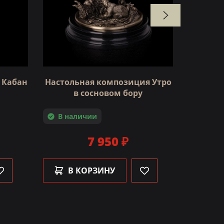
 Кабан
Настольная композиция Утро
Статуэ
в сосновом бору
Под зак
В наличии
7 950 ₽
В 
В КОРЗИНУ