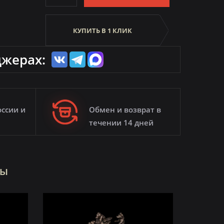
КУПИТЬ В 1 КЛИК
джерах:
оссии и
Обмен и возврат в
течении 14 дней
ры