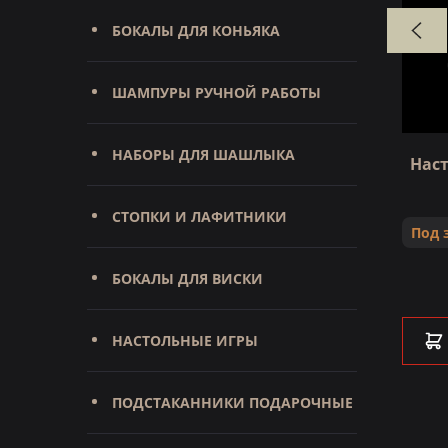
БОКАЛЫ ДЛЯ КОНЬЯКА
ШАМПУРЫ РУЧНОЙ РАБОТЫ
НАБОРЫ ДЛЯ ШАШЛЫКА
 богиня
Статуэтка Дракон премиум
Нас
Под заказ
СТОПКИ И ЛАФИТНИКИ
Под 
180 000 ₽
БОКАЛЫ ДЛЯ ВИСКИ
В КОРЗИНУ
НАСТОЛЬНЫЕ ИГРЫ
ПОДСТАКАННИКИ ПОДАРОЧНЫЕ